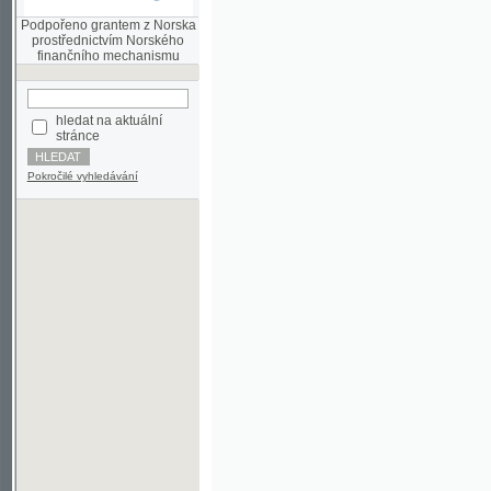
finančního mechanismu
hledat na aktuální
stránce
Pokročilé vyhledávání
©2003-2010
Developed
under GNU GPL
by
Qbizm
,
NKČR
and
KNAV