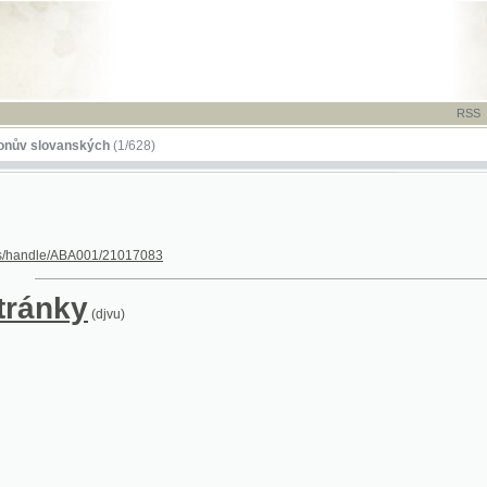
RSS
-
TISK
-
NÁP
ovanských
(1/628)
dle/ABA001/21017083
nky
(djvu)