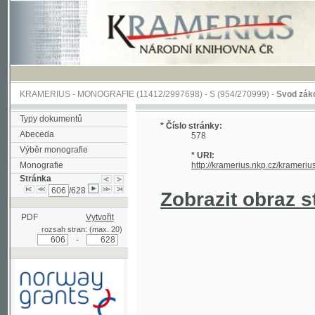
KRAMERIUS
-
MONOGRAFIE
(11412/2997698) -
S (954/270999)
-
Svod zákonův sl
Typy dokumentů
* Číslo stránky:
Abeceda
578
Výběr monografie
* URI:
Monografie
http://kramerius.nkp.cz/kramerius/han
Stránka
/628
Zobrazit obraz strá
PDF
Vytvořit
rozsah stran: (max. 20)
-
Podpořeno grantem z Norska
prostřednictvím Norského