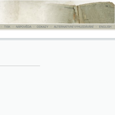
OVĚDA
-
ODKAZY
-
ALTERNATIVNÍ VYHLEDÁVÁNÍ
-
ENGLISH