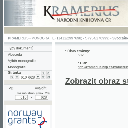
KRAMERIUS
-
MONOGRAFIE
(11412/2997698) -
S (954/270999)
-
Svod zákonův sl
Typy dokumentů
* Číslo stránky:
Abeceda
582
Výběr monografie
* URI:
Monografie
http://kramerius.nkp.cz/kramerius/han
Stránka
/628
Zobrazit obraz strá
PDF
Vytvořit
rozsah stran: (max. 20)
-
Podpořeno grantem z Norska
prostřednictvím Norského