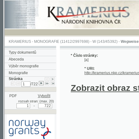
KRAMERIUS
-
MONOGRAFIE
(11412/2997698) -
W (143/45392)
-
Wegweiser durch 
Typy dokumentů
* Číslo stránky:
Abeceda
[a]
Výběr monografie
* URI:
Monografie
http://kramerius.nkp.cz/kramerius/hand
Stránka
/722
Zobrazit obraz strá
PDF
Vytvořit
rozsah stran: (max. 20)
-
Podpořeno grantem z Norska
prostřednictvím Norského