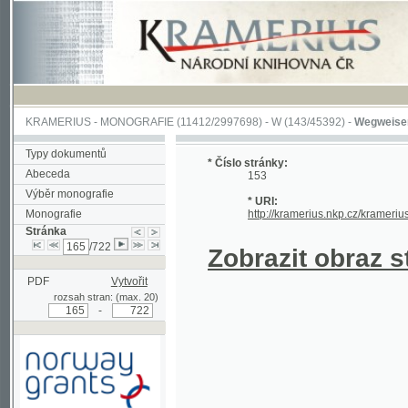
KRAMERIUS
-
MONOGRAFIE
(11412/2997698) -
W (143/45392)
-
Wegweiser durch 
Typy dokumentů
* Číslo stránky:
Abeceda
153
Výběr monografie
* URI:
Monografie
http://kramerius.nkp.cz/kramerius/hand
Stránka
/722
Zobrazit obraz strá
PDF
Vytvořit
rozsah stran: (max. 20)
-
Podpořeno grantem z Norska
prostřednictvím Norského