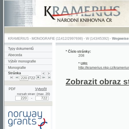
KRAMERIUS
-
MONOGRAFIE
(11412/2997698) -
W (143/45392)
-
Wegweiser durch 
Typy dokumentů
* Číslo stránky:
Abeceda
208
Výběr monografie
* URI:
Monografie
http://kramerius.nkp.cz/kramerius/hand
Stránka
/722
Zobrazit obraz strá
PDF
Vytvořit
rozsah stran: (max. 20)
-
Podpořeno grantem z Norska
prostřednictvím Norského