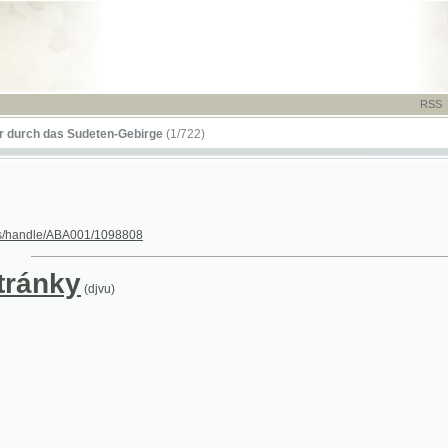
RSS
-
TISK
-
NÁP
das Sudeten-Gebirge
(1/722)
le/ABA001/1098808
nky
(djvu)