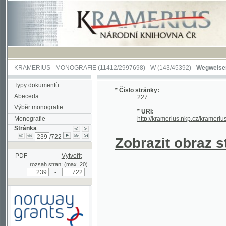
KRAMERIUS
-
MONOGRAFIE
(11412/2997698) -
W (143/45392)
-
Wegweiser durch 
Typy dokumentů
* Číslo stránky:
Abeceda
227
Výběr monografie
* URI:
Monografie
http://kramerius.nkp.cz/kramerius/hand
Stránka
/722
Zobrazit obraz strá
PDF
Vytvořit
rozsah stran: (max. 20)
-
Podpořeno grantem z Norska
prostřednictvím Norského