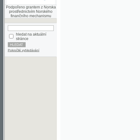
finančního mechanismu
hledat na aktuální
stránce
Pokročilé vyhledávání
©2003-2010
Developed
under GNU GPL
by
Qbizm
,
NKČR
and
KNAV