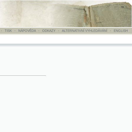
OVĚDA
-
ODKAZY
-
ALTERNATIVNÍ VYHLEDÁVÁNÍ
-
ENGLISH