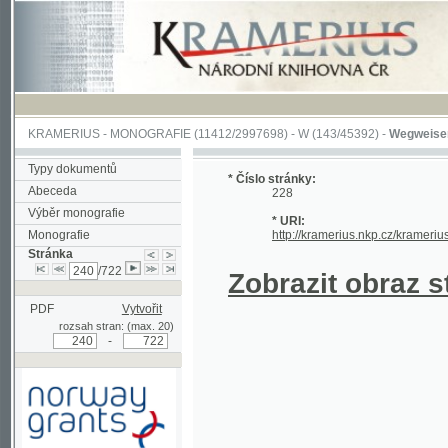
KRAMERIUS
-
MONOGRAFIE
(11412/2997698) -
W (143/45392)
-
Wegweiser durch 
Typy dokumentů
* Číslo stránky:
Abeceda
228
Výběr monografie
* URI:
Monografie
http://kramerius.nkp.cz/kramerius/hand
Stránka
/722
Zobrazit obraz strá
PDF
Vytvořit
rozsah stran: (max. 20)
-
Podpořeno grantem z Norska
prostřednictvím Norského