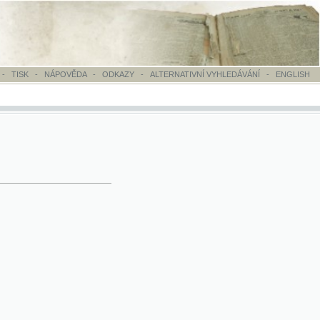
OVĚDA
-
ODKAZY
-
ALTERNATIVNÍ VYHLEDÁVÁNÍ
-
ENGLISH