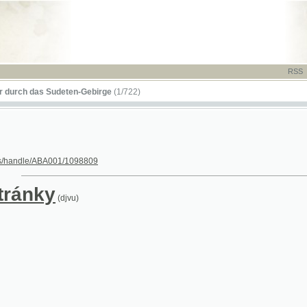
RSS
-
TISK
-
NÁP
das Sudeten-Gebirge
(1/722)
le/ABA001/1098809
nky
(djvu)