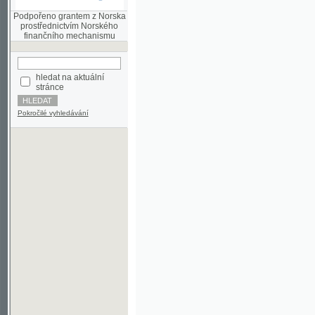
finančního mechanismu
hledat na aktuální
stránce
Pokročilé vyhledávání
©2003-2010
Developed
under GNU GPL
by
Qbizm
,
NKČR
and
KNAV