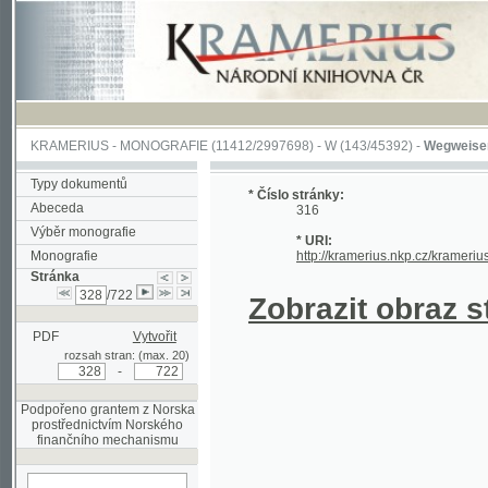
KRAMERIUS
-
MONOGRAFIE
(11412/2997698) -
W (143/45392)
-
Wegweiser durch 
Typy dokumentů
* Číslo stránky:
Abeceda
316
Výběr monografie
* URI:
Monografie
http://kramerius.nkp.cz/kramerius/hand
Stránka
/722
Zobrazit obraz strá
PDF
Vytvořit
rozsah stran: (max. 20)
-
Podpořeno grantem z Norska
prostřednictvím Norského
finančního mechanismu
hledat na aktuální
stránce