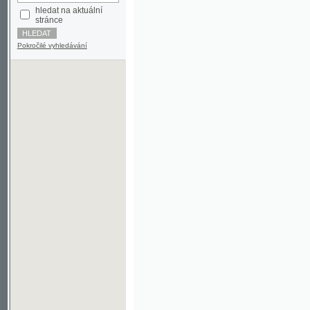
Pokročilé vyhledávání
©2003-2010
Developed
under GNU GPL
by
Qbizm
,
NKČR
and
KNAV