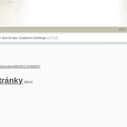
RSS
-
TISK
-
NÁP
das Sudeten-Gebirge
(1/722)
le/ABA001/1098897
nky
(djvu)