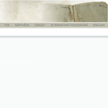
OVĚDA
-
ODKAZY
-
ALTERNATIVNÍ VYHLEDÁVÁNÍ
-
ENGLISH