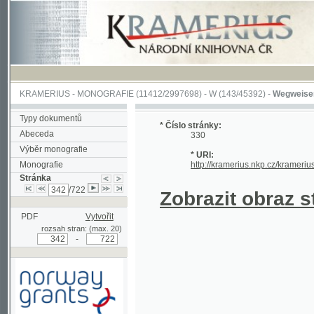
KRAMERIUS
-
MONOGRAFIE
(11412/2997698) -
W (143/45392)
-
Wegweiser durch 
Typy dokumentů
* Číslo stránky:
Abeceda
330
Výběr monografie
* URI:
Monografie
http://kramerius.nkp.cz/kramerius/hand
Stránka
/722
Zobrazit obraz strá
PDF
Vytvořit
rozsah stran: (max. 20)
-
Podpořeno grantem z Norska
prostřednictvím Norského