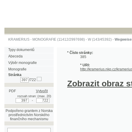
KRAMERIUS
-
MONOGRAFIE
(11412/2997698) -
W (143/45392)
-
Wegweiser durch 
Typy dokumentů
* Číslo stránky:
Abeceda
385
Výběr monografie
* URI:
Monografie
http://kramerius.nkp.cz/kramerius/hand
Stránka
/722
Zobrazit obraz strá
PDF
Vytvořit
rozsah stran: (max. 20)
-
Podpořeno grantem z Norska
prostřednictvím Norského
finančního mechanismu
hledat na aktuální
stránce