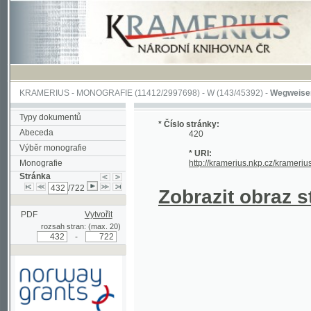
KRAMERIUS
-
MONOGRAFIE
(11412/2997698) -
W (143/45392)
-
Wegweiser durch 
Typy dokumentů
* Číslo stránky:
Abeceda
420
Výběr monografie
* URI:
Monografie
http://kramerius.nkp.cz/kramerius/hand
Stránka
/722
Zobrazit obraz strá
PDF
Vytvořit
rozsah stran: (max. 20)
-
Podpořeno grantem z Norska
prostřednictvím Norského