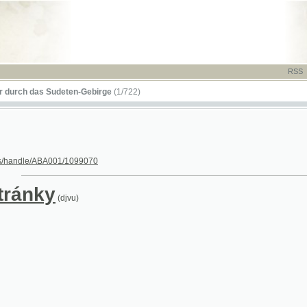
RSS
-
TISK
-
NÁP
das Sudeten-Gebirge
(1/722)
le/ABA001/1099070
nky
(djvu)