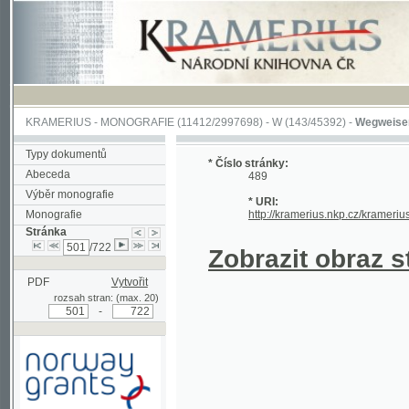
KRAMERIUS
-
MONOGRAFIE
(11412/2997698) -
W (143/45392)
-
Wegweiser durch 
Typy dokumentů
* Číslo stránky:
Abeceda
489
Výběr monografie
* URI:
Monografie
http://kramerius.nkp.cz/kramerius/hand
Stránka
/722
Zobrazit obraz strá
PDF
Vytvořit
rozsah stran: (max. 20)
-
Podpořeno grantem z Norska
prostřednictvím Norského