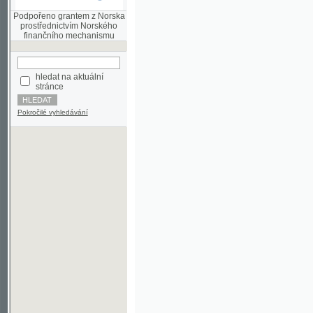
finančního mechanismu
hledat na aktuální
stránce
Pokročilé vyhledávání
©2003-2010
Developed
under GNU GPL
by
Qbizm
,
NKČR
and
KNAV