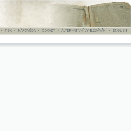
OVĚDA
-
ODKAZY
-
ALTERNATIVNÍ VYHLEDÁVÁNÍ
-
ENGLISH