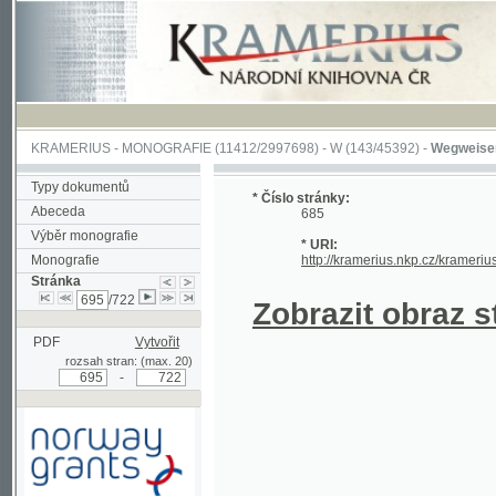
KRAMERIUS
-
MONOGRAFIE
(11412/2997698) -
W (143/45392)
-
Wegweiser durch 
Typy dokumentů
* Číslo stránky:
Abeceda
685
Výběr monografie
* URI:
Monografie
http://kramerius.nkp.cz/kramerius/hand
Stránka
/722
Zobrazit obraz strá
PDF
Vytvořit
rozsah stran: (max. 20)
-
Podpořeno grantem z Norska
prostřednictvím Norského