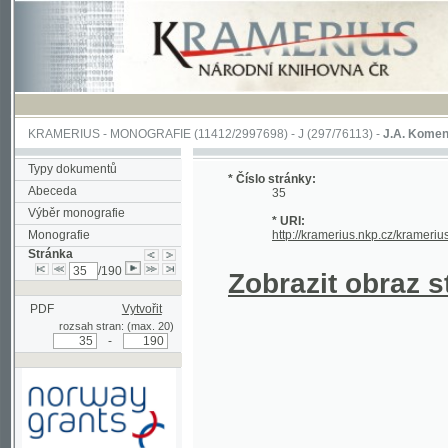
KRAMERIUS
-
MONOGRAFIE
(11412/2997698) -
J (297/76113)
-
J.A. Komenského Laby
Typy dokumentů
* Číslo stránky:
Abeceda
35
Výběr monografie
* URI:
Monografie
http://kramerius.nkp.cz/kramerius/hand
Stránka
/190
Zobrazit obraz strá
PDF
Vytvořit
rozsah stran: (max. 20)
-
Podpořeno grantem z Norska
prostřednictvím Norského