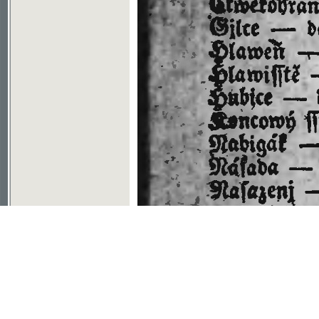
Soubor ke stažení ve formátu djvu
©2003-2010
Developed
under GNU GPL
by
Qbizm
,
NKČR
and
KNAV