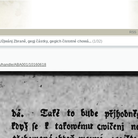
RSS
-
TISK
-
NÁP
Zbraně, gegj částky, gegich čistotné chowá...
(1/32)
dle/ABA001/10160618