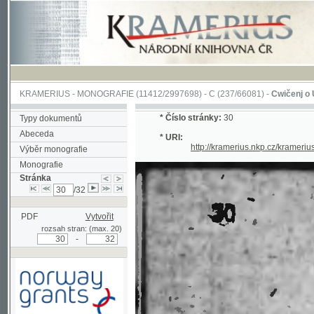
KRAMERIUS
-
MONOGRAFIE
(11412/2997698) -
C (237/66081)
-
Cwičenj o Užjwánj 
*
Číslo stránky:
30
Typy dokumentů
Abeceda
* URI:
http://kramerius.nkp.cz/kramerius/han
Výběr monografie
Monografie
Stránka
/32
PDF
Vytvořit
rozsah stran: (max. 20)
-
Podpořeno grantem z Norska
prostřednictvím Norského