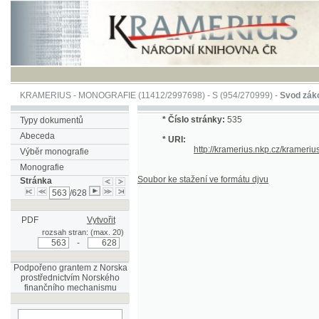
KRAMERIUS
-
MONOGRAFIE
(11412/2997698) -
S (954/270999)
-
Svod zákonův sl
*
Číslo stránky:
535
Typy dokumentů
Abeceda
* URI:
http://kramerius.nkp.cz/kramerius/han
Výběr monografie
Monografie
Soubor ke stažení ve formátu djvu
Stránka
/628
PDF
Vytvořit
rozsah stran: (max. 20)
-
Podpořeno grantem z Norska
prostřednictvím Norského
finančního mechanismu
hledat na aktuální
stránce