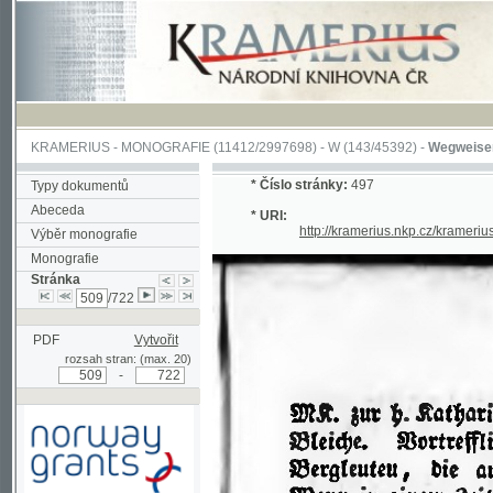
KRAMERIUS
-
MONOGRAFIE
(11412/2997698) -
W (143/45392)
-
Wegweiser durch 
*
Číslo stránky:
497
Typy dokumentů
Abeceda
* URI:
http://kramerius.nkp.cz/kramerius/han
Výběr monografie
Monografie
Stránka
/722
PDF
Vytvořit
rozsah stran: (max. 20)
-
Podpořeno grantem z Norska
prostřednictvím Norského