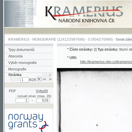
KRAMERIUS
-
MONOGRAFIE
(11412/2997698) -
S (954/270999)
-
Svod zákonův sl
*
Číslo stránky:
[I]
Typ stránky:
titulní strana
Typy dokumentů
Abeceda
* URI:
http://kramerius.nkp.cz/kramerius/han
Výběr monografie
Monografie
Stránka
/628
PDF
Vytvořit
rozsah stran: (max. 20)
-
Podpořeno grantem z Norska
prostřednictvím Norského