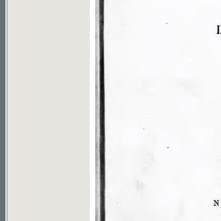
Soubor ke stažení ve formátu djvu