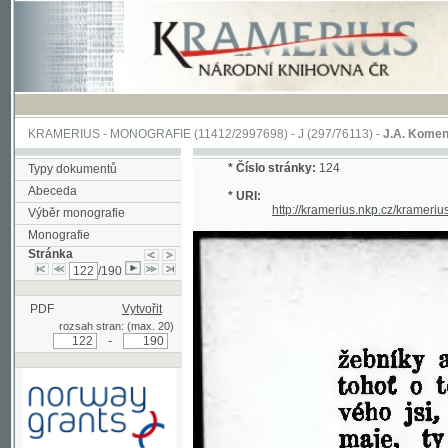
KRAMERIUS
-
MONOGRAFIE
(11412/2997698) -
J (297/76113)
-
J.A. Komenského Laby
*
Číslo stránky:
124
Typy dokumentů
Abeceda
* URI:
http://kramerius.nkp.cz/kramerius/han
Výběr monografie
Monografie
Stránka
/190
PDF
Vytvořit
rozsah stran: (max. 20)
-
Podpořeno grantem z Norska
prostřednictvím Norského