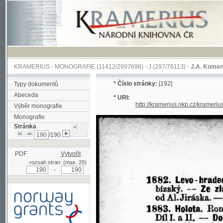
KRAMERIUS
-
MONOGRAFIE
(11412/2997698) -
J (297/76113)
-
J.A. Komenského Laby
*
Číslo stránky:
[192]
Typy dokumentů
Abeceda
* URI:
http://kramerius.nkp.cz/kramerius/han
Výběr monografie
Monografie
Stránka
/190
PDF
Vytvořit
rozsah stran: (max. 20)
-
Podpořeno grantem z Norska
prostřednictvím Norského