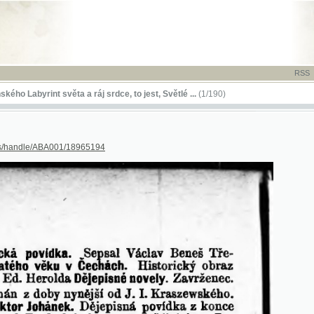
RSS
-
TISK
-
NÁP
rint světa a ráj srdce, to jest, Světlé ...
(1/190)
dle/ABA001/18965194