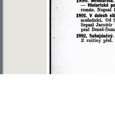
Soubor ke stažení ve formátu djvu
©2003-2010
Developed
under GNU GPL
by
Qbizm
,
NKČR
and
KNAV