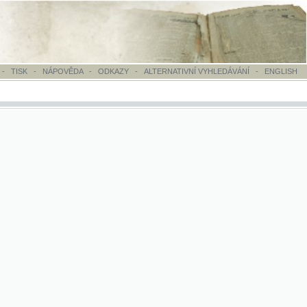
OVĚDA
-
ODKAZY
-
ALTERNATIVNÍ VYHLEDÁVÁNÍ
-
ENGLISH