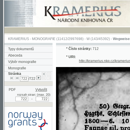
KRAMERIUS
-
MONOGRAFIE
(11412/2997698) -
W (143/45392)
-
Wegweiser durch 
*
Číslo stránky:
712
Typy dokumentů
Abeceda
* URI:
http://kramerius.nkp.cz/kramerius/han
Výběr monografie
Monografie
Stránka
/722
PDF
Vytvořit
rozsah stran: (max. 20)
-
Podpořeno grantem z Norska
prostřednictvím Norského