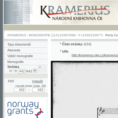
KRAMERIUS
-
MONOGRAFIE
(11412/2997698) -
P (1430/319977)
-
Perly české
(1/4
*
Číslo stránky:
[416]
Typy dokumentů
Abeceda
* URI:
http://kramerius.nkp.cz/kramerius/han
Výběr monografie
Monografie
Stránka
/442
PDF
Vytvořit
rozsah stran: (max. 20)
-
Podpořeno grantem z Norska
prostřednictvím Norského