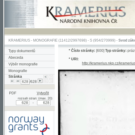
KRAMERIUS
-
MONOGRAFIE
(11412/2997698) -
S (954/270999)
-
Svod zákonův sl
*
Číslo stránky:
[600]
Typ stránky:
prázdná str
Typy dokumentů
Abeceda
* URI:
http://kramerius.nkp.cz/kramerius/han
Výběr monografie
Monografie
Stránka
/628
PDF
Vytvořit
rozsah stran: (max. 20)
-
Podpořeno grantem z Norska
prostřednictvím Norského