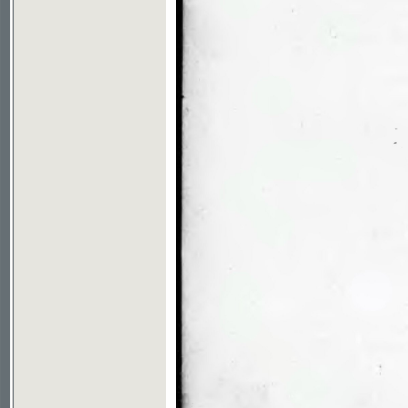
Soubor ke stažení ve formátu djvu