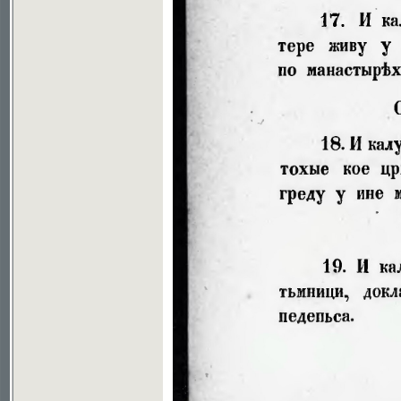
Soubor ke stažení ve formátu djvu