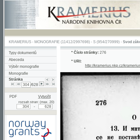
KRAMERIUS
-
MONOGRAFIE
(11412/2997698) -
S (954/270999)
-
Svod zákonův sl
*
Číslo stránky:
276
Typy dokumentů
Abeceda
* URI:
http://kramerius.nkp.cz/kramerius/han
Výběr monografie
Monografie
Stránka
/628
PDF
Vytvořit
rozsah stran: (max. 20)
-
Podpořeno grantem z Norska
prostřednictvím Norského