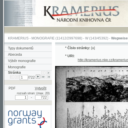
KRAMERIUS
-
MONOGRAFIE
(11412/2997698) -
W (143/45392)
-
Wegweiser durch 
*
Číslo stránky:
[a]
Typy dokumentů
Abeceda
* URI:
http://kramerius.nkp.cz/kramerius/han
Výběr monografie
Monografie
Stránka
/722
PDF
Vytvořit
rozsah stran: (max. 20)
-
Podpořeno grantem z Norska
prostřednictvím Norského