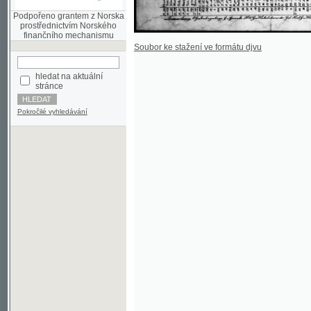
finančního mechanismu
Soubor ke stažení ve formátu djvu
hledat na aktuální
stránce
Pokročilé vyhledávání