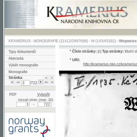
KRAMERIUS
-
MONOGRAFIE
(11412/2997698) -
W (143/45392)
-
Wegweiser durch 
*
Číslo stránky:
[c]
Typ stránky:
titulní strana
Typy dokumentů
Abeceda
* URI:
http://kramerius.nkp.cz/kramerius/han
Výběr monografie
Monografie
Stránka
/722
PDF
Vytvořit
rozsah stran: (max. 20)
-
Podpořeno grantem z Norska
prostřednictvím Norského