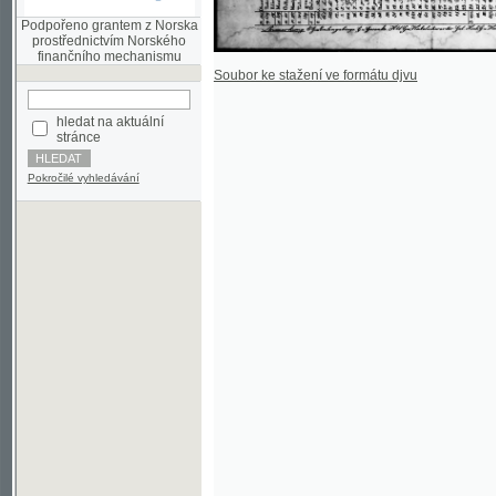
finančního mechanismu
Soubor ke stažení ve formátu djvu
hledat na aktuální
stránce
Pokročilé vyhledávání