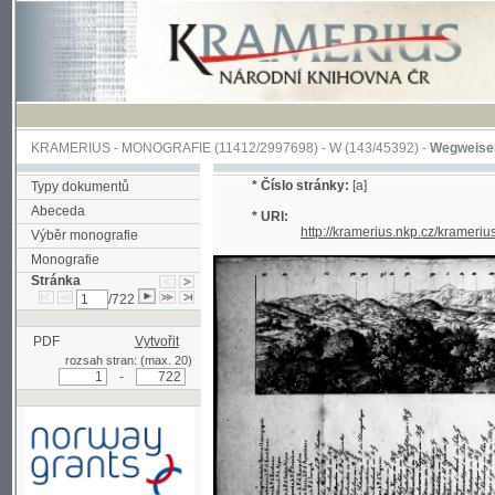
KRAMERIUS
-
MONOGRAFIE
(11412/2997698) -
W (143/45392)
-
Wegweiser durch 
*
Číslo stránky:
[a]
Typy dokumentů
Abeceda
* URI:
http://kramerius.nkp.cz/kramerius/han
Výběr monografie
Monografie
Stránka
/722
PDF
Vytvořit
rozsah stran: (max. 20)
-
Podpořeno grantem z Norska
prostřednictvím Norského