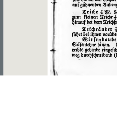
Soubor ke stažení ve formátu djvu
©2003-2010
Developed
under GNU GPL
by
Qbizm
,
NKČR
and
KNAV