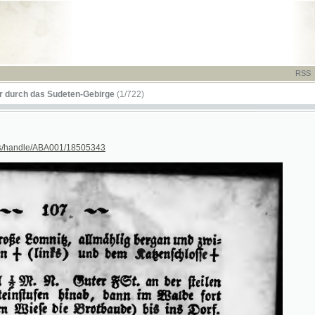
RSS
-
TISK
-
NÁP
das Sudeten-Gebirge
(1/722)
dle/ABA001/18505343