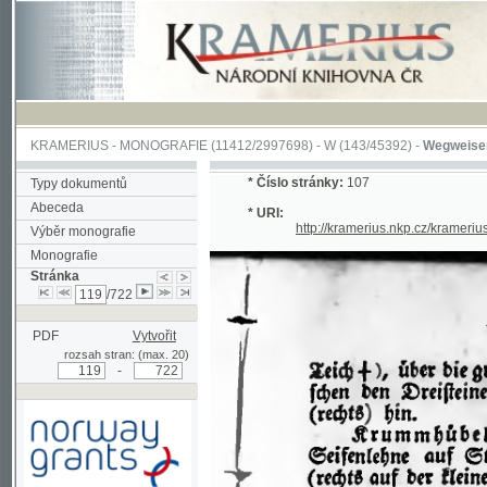
KRAMERIUS
-
MONOGRAFIE
(11412/2997698) -
W (143/45392)
-
Wegweiser durch 
*
Číslo stránky:
107
Typy dokumentů
Abeceda
* URI:
http://kramerius.nkp.cz/kramerius/han
Výběr monografie
Monografie
Stránka
/722
PDF
Vytvořit
rozsah stran: (max. 20)
-
Podpořeno grantem z Norska
prostřednictvím Norského