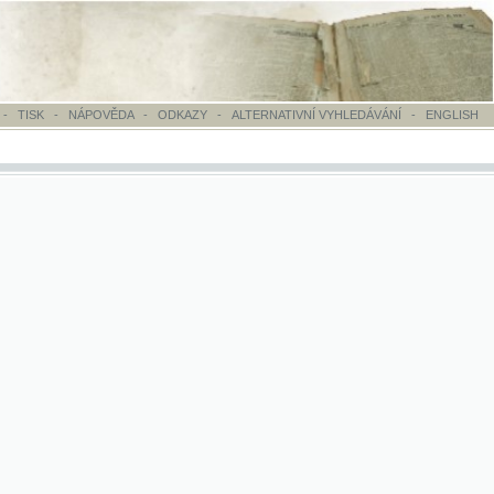
OVĚDA
-
ODKAZY
-
ALTERNATIVNÍ VYHLEDÁVÁNÍ
-
ENGLISH