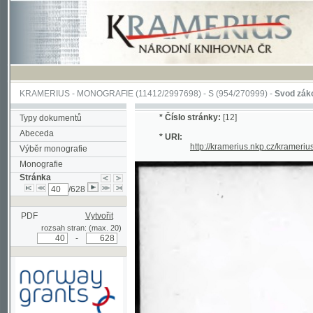
KRAMERIUS
-
MONOGRAFIE
(11412/2997698) -
S (954/270999)
-
Svod zákonův sl
*
Číslo stránky:
[12]
Typy dokumentů
Abeceda
* URI:
http://kramerius.nkp.cz/kramerius/han
Výběr monografie
Monografie
Stránka
/628
PDF
Vytvořit
rozsah stran: (max. 20)
-
Podpořeno grantem z Norska
prostřednictvím Norského