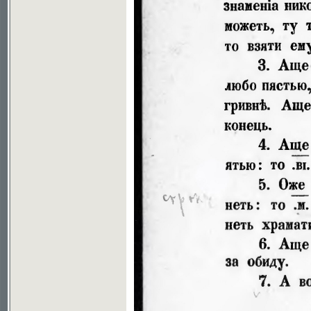
Soubor ke stažení ve formátu djvu