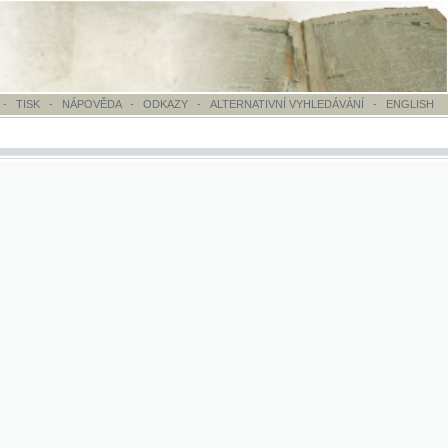
OVĚDA
-
ODKAZY
-
ALTERNATIVNÍ VYHLEDÁVÁNÍ
-
ENGLISH