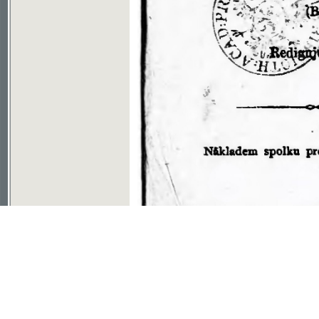
Soubor ke stažení ve formátu djvu
©2003-2010
Developed
under GNU GPL
by
Qbizm
,
NKČR
and
KNAV