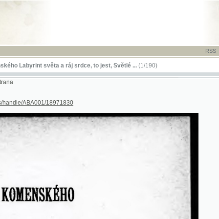
RSS
-
TISK
-
NÁP
rint světa a ráj srdce, to jest, Světlé ...
(1/190)
dle/ABA001/18971830