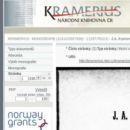
KRAMERIUS
-
MONOGRAFIE
(11412/2997698) -
J (297/76113)
-
J.A. Komenského Laby
*
Číslo stránky:
[1]
Typ stránky:
titulní strana
Typy dokumentů
Abeceda
* URI:
http://kramerius.nkp.cz/kramerius/han
Výběr monografie
Monografie
Stránka
/190
PDF
Vytvořit
rozsah stran: (max. 20)
-
Podpořeno grantem z Norska
prostřednictvím Norského