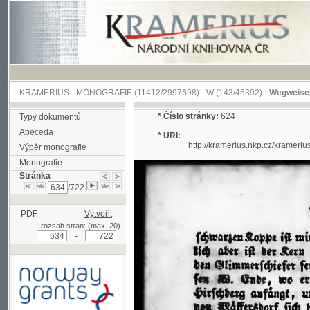
KRAMERIUS
-
MONOGRAFIE
(11412/2997698) -
W (143/45392)
-
Wegweiser durch 
*
Číslo stránky:
624
Typy dokumentů
Abeceda
* URI:
http://kramerius.nkp.cz/kramerius/han
Výběr monografie
Monografie
Stránka
/722
PDF
Vytvořit
rozsah stran: (max. 20)
-
Podpořeno grantem z Norska
prostřednictvím Norského