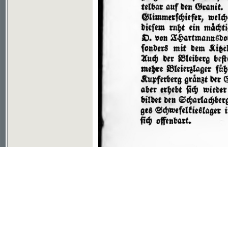
Soubor ke stažení ve formátu djvu
©2003-2010
Developed
under GNU GPL
by
Qbizm
,
NKČR
and
KNAV