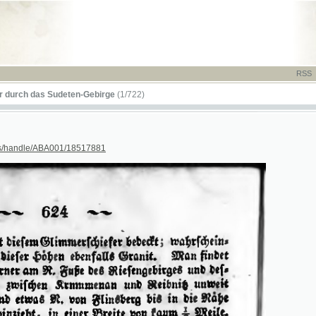
RSS
-
TISK
-
NÁP
das Sudeten-Gebirge
(1/722)
dle/ABA001/18517881