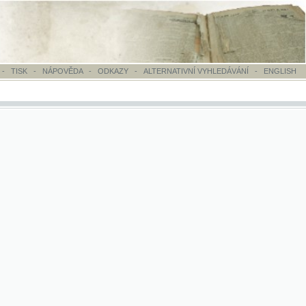
OVĚDA
-
ODKAZY
-
ALTERNATIVNÍ VYHLEDÁVÁNÍ
-
ENGLISH