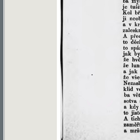
Soubor ke stažení ve formátu djvu