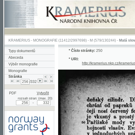
KRAMERIUS
-
MONOGRAFIE
(11412/2997698) -
M (579/130244)
-
Malá slovesnosť, 
*
Číslo stránky:
250
Typy dokumentů
Abeceda
* URI:
http://kramerius.nkp.cz/kramerius/han
Výběr monografie
Monografie
Stránka
/332
PDF
Vytvořit
rozsah stran: (max. 20)
-
Podpořeno grantem z Norska
prostřednictvím Norského