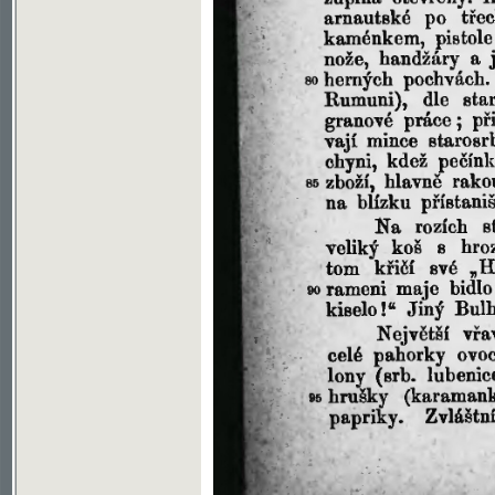
Soubor ke stažení ve formátu djvu