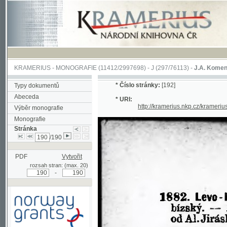
KRAMERIUS
-
MONOGRAFIE
(11412/2997698) -
J (297/76113)
-
J.A. Komenského Laby
*
Číslo stránky:
[192]
Typy dokumentů
Abeceda
* URI:
http://kramerius.nkp.cz/kramerius/han
Výběr monografie
Monografie
Stránka
/190
PDF
Vytvořit
rozsah stran: (max. 20)
-
Podpořeno grantem z Norska
prostřednictvím Norského