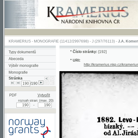
KRAMERIUS
-
MONOGRAFIE
(11412/2997698) -
J (297/76113)
-
J.A. Komenského Laby
*
Číslo stránky:
[192]
Typy dokumentů
Abeceda
* URI:
http://kramerius.nkp.cz/kramerius/han
Výběr monografie
Monografie
Stránka
/190
PDF
Vytvořit
rozsah stran: (max. 20)
-
Podpořeno grantem z Norska
prostřednictvím Norského