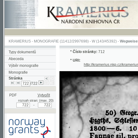
KRAMERIUS
-
MONOGRAFIE
(11412/2997698) -
W (143/45392)
-
Wegweiser durch 
*
Číslo stránky:
712
Typy dokumentů
Abeceda
* URI:
http://kramerius.nkp.cz/kramerius/han
Výběr monografie
Monografie
Stránka
/722
PDF
Vytvořit
rozsah stran: (max. 20)
-
Podpořeno grantem z Norska
prostřednictvím Norského