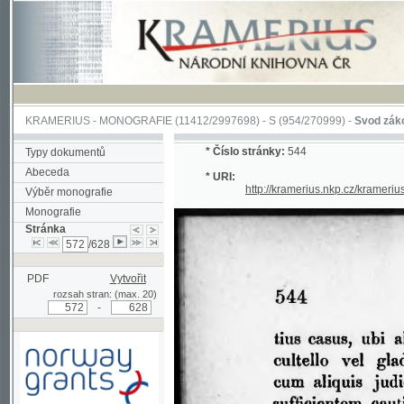
KRAMERIUS
-
MONOGRAFIE
(11412/2997698) -
S (954/270999)
-
Svod zákonův sl
*
Číslo stránky:
544
Typy dokumentů
Abeceda
* URI:
http://kramerius.nkp.cz/kramerius/han
Výběr monografie
Monografie
Stránka
/628
PDF
Vytvořit
rozsah stran: (max. 20)
-
Podpořeno grantem z Norska
prostřednictvím Norského