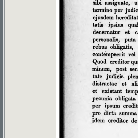
Soubor ke stažení ve formátu djvu