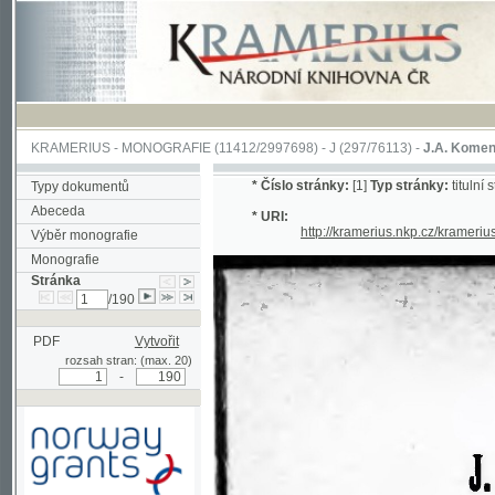
KRAMERIUS
-
MONOGRAFIE
(11412/2997698) -
J (297/76113)
-
J.A. Komenského Laby
*
Číslo stránky:
[1]
Typ stránky:
titulní strana
Typy dokumentů
Abeceda
* URI:
http://kramerius.nkp.cz/kramerius/han
Výběr monografie
Monografie
Stránka
/190
PDF
Vytvořit
rozsah stran: (max. 20)
-
Podpořeno grantem z Norska
prostřednictvím Norského