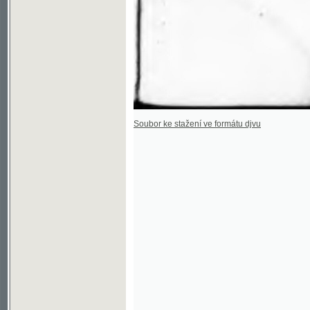
Soubor ke stažení ve formátu djvu