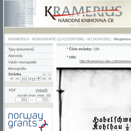
KRAMERIUS
-
MONOGRAFIE
(11412/2997698) -
W (143/45392)
-
Wegweiser durch 
*
Číslo stránky:
189
Typy dokumentů
Abeceda
* URI:
http://kramerius.nkp.cz/kramerius/han
Výběr monografie
Monografie
Stránka
/722
PDF
Vytvořit
rozsah stran: (max. 20)
-
Podpořeno grantem z Norska
prostřednictvím Norského