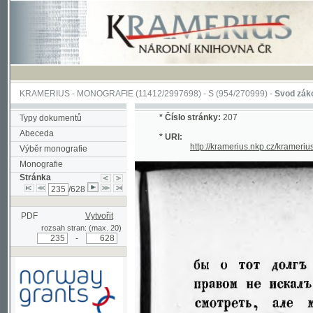
KRAMERIUS
-
MONOGRAFIE
(11412/2997698) -
S (954/270999)
-
Svod zákonův sl
*
Číslo stránky:
207
Typy dokumentů
Abeceda
* URI:
http://kramerius.nkp.cz/kramerius/han
Výběr monografie
Monografie
Stránka
/628
PDF
Vytvořit
rozsah stran: (max. 20)
-
Podpořeno grantem z Norska
prostřednictvím Norského