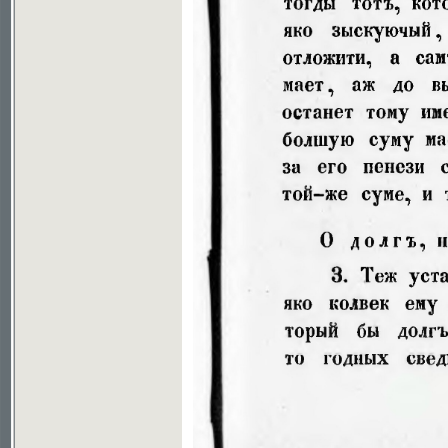
Soubor ke stažení ve formátu djvu