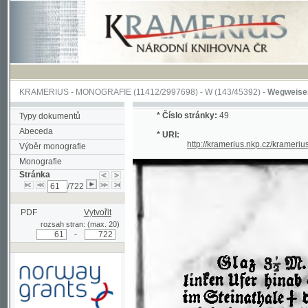
KRAMERIUS
-
MONOGRAFIE
(11412/2997698) -
W (143/45392)
-
Wegweiser durch 
*
Číslo stránky:
49
Typy dokumentů
Abeceda
* URI:
http://kramerius.nkp.cz/kramerius/han
Výběr monografie
Monografie
Stránka
/722
PDF
Vytvořit
rozsah stran: (max. 20)
-
Podpořeno grantem z Norska
prostřednictvím Norského