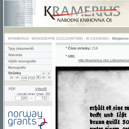
KRAMERIUS
-
MONOGRAFIE
(11412/2997698) -
W (143/45392)
-
Wegweiser durch 
*
Číslo stránky:
216
Typy dokumentů
Abeceda
* URI:
http://kramerius.nkp.cz/kramerius/han
Výběr monografie
Monografie
Stránka
/722
PDF
Vytvořit
rozsah stran: (max. 20)
-
Podpořeno grantem z Norska
prostřednictvím Norského