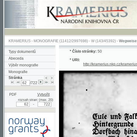
KRAMERIUS
-
MONOGRAFIE
(11412/2997698) -
W (143/45392)
-
Wegweiser durch 
*
Číslo stránky:
50
Typy dokumentů
Abeceda
* URI:
http://kramerius.nkp.cz/kramerius/han
Výběr monografie
Monografie
Stránka
/722
PDF
Vytvořit
rozsah stran: (max. 20)
-
Podpořeno grantem z Norska
prostřednictvím Norského