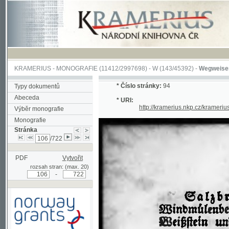
KRAMERIUS
-
MONOGRAFIE
(11412/2997698) -
W (143/45392)
-
Wegweiser durch 
*
Číslo stránky:
94
Typy dokumentů
Abeceda
* URI:
http://kramerius.nkp.cz/kramerius/han
Výběr monografie
Monografie
Stránka
/722
PDF
Vytvořit
rozsah stran: (max. 20)
-
Podpořeno grantem z Norska
prostřednictvím Norského