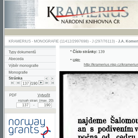
KRAMERIUS
-
MONOGRAFIE
(11412/2997698) -
J (297/76113)
-
J.A. Komenského Laby
*
Číslo stránky:
139
Typy dokumentů
Abeceda
* URI:
http://kramerius.nkp.cz/kramerius/han
Výběr monografie
Monografie
Stránka
/190
PDF
Vytvořit
rozsah stran: (max. 20)
-
Podpořeno grantem z Norska
prostřednictvím Norského