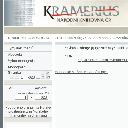
KRAMERIUS
-
MONOGRAFIE
(11412/2997698) -
S (954/270999)
-
Svod zákonův sl
*
Číslo stránky:
[I]
Typ stránky:
titulní strana
Typy dokumentů
Abeceda
* URI:
http://kramerius.nkp.cz/kramerius/han
Výběr monografie
Monografie
Soubor ke stažení ve formátu djvu
Stránka
/628
PDF
Vytvořit
rozsah stran: (max. 20)
-
Podpořeno grantem z Norska
prostřednictvím Norského
finančního mechanismu
hledat na aktuální
stránce