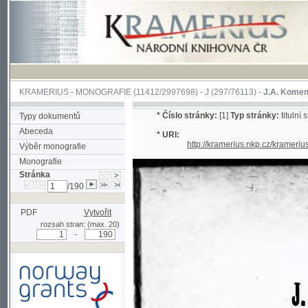
KRAMERIUS
-
MONOGRAFIE
(11412/2997698) -
J (297/76113)
-
J.A. Komenského Laby
*
Číslo stránky:
[1]
Typ stránky:
titulní strana
Typy dokumentů
Abeceda
* URI:
http://kramerius.nkp.cz/kramerius/han
Výběr monografie
Monografie
Stránka
/190
PDF
Vytvořit
rozsah stran: (max. 20)
-
Podpořeno grantem z Norska
prostřednictvím Norského