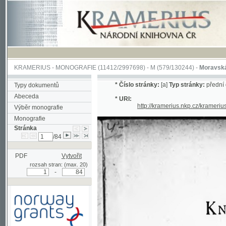
KRAMERIUS
-
MONOGRAFIE
(11412/2997698) -
M (579/130244)
-
Moravská svatb
*
Číslo stránky:
[a]
Typ stránky:
přední deska
Typy dokumentů
Abeceda
* URI:
http://kramerius.nkp.cz/kramerius/hand
Výběr monografie
Monografie
Stránka
/84
PDF
Vytvořit
rozsah stran: (max. 20)
-
Podpořeno grantem z Norska
prostřednictvím Norského