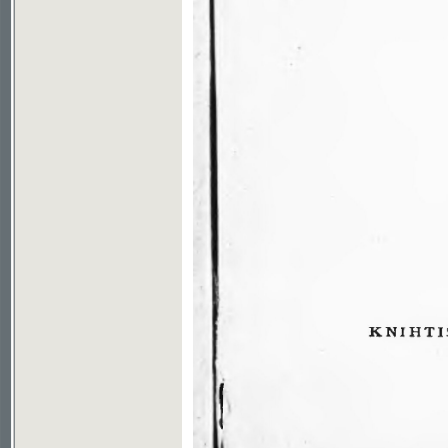
Soubor ke stažení ve formátu djvu