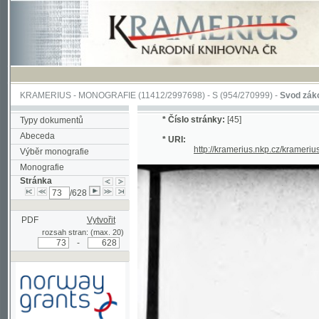
KRAMERIUS
-
MONOGRAFIE
(11412/2997698) -
S (954/270999)
-
Svod zákonův sl
*
Číslo stránky:
[45]
Typy dokumentů
Abeceda
* URI:
http://kramerius.nkp.cz/kramerius/han
Výběr monografie
Monografie
Stránka
/628
PDF
Vytvořit
rozsah stran: (max. 20)
-
Podpořeno grantem z Norska
prostřednictvím Norského