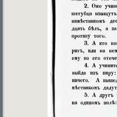
Soubor ke stažení ve formátu djvu