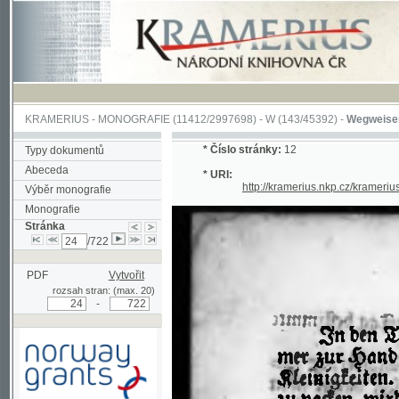
KRAMERIUS
-
MONOGRAFIE
(11412/2997698) -
W (143/45392)
-
Wegweiser durch 
*
Číslo stránky:
12
Typy dokumentů
Abeceda
* URI:
http://kramerius.nkp.cz/kramerius/han
Výběr monografie
Monografie
Stránka
/722
PDF
Vytvořit
rozsah stran: (max. 20)
-
Podpořeno grantem z Norska
prostřednictvím Norského